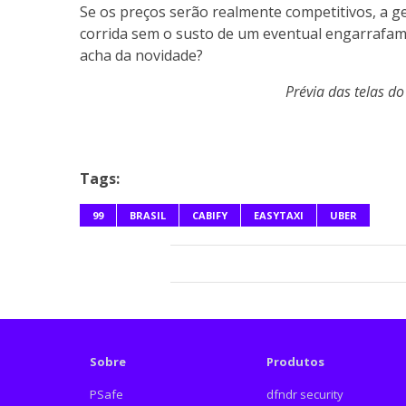
Se os preços serão realmente competitivos, a 
corrida sem o susto de um eventual engarrafame
acha da novidade?
Prévia das telas d
Tags:
99
BRASIL
CABIFY
EASYTAXI
UBER
Sobre
Produtos
PSafe
dfndr security