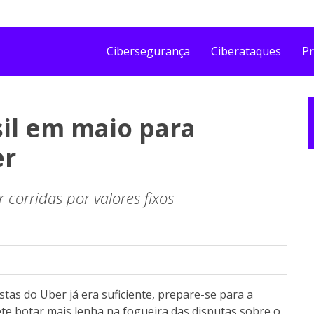
Cibersegurança
Ciberataques
Pr
sil em maio para
er
 corridas por valores fixos
stas do Uber já era suficiente, prepare-se para a
e botar mais lenha na fogueira das disputas sobre o