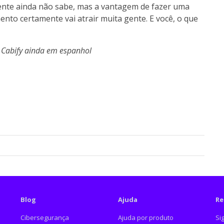
gente ainda não sabe, mas a vantagem de fazer uma
nto certamente vai atrair muita gente. E você, o que
o Cabify ainda em espanhol
Blog
Ajuda
Re
Cibersegurança
Ajuda por produto
Si