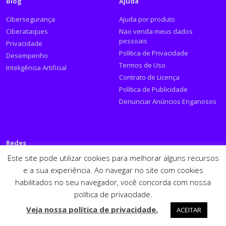
Blog
Ajuda
Cibersegurança
Ajuda por produto
Ciberataques
Nao venda meus dados
pessoais
Privacidade
Política de Privacidade
Desempenho
Termos de Uso
Inteligência Artificial
Contrato de Licença
Política de Publicidade
Denunciar Anúncios Enganosos
Redes
Este site pode utilizar cookies para melhorar alguns recursos
Siga a PSafe:
e a sua experiência. Ao navegar no site com cookies
habilitados no seu navegador, você concorda com nossa
Facebook
Twitter
RSS
Youtube
LinkedIn
política de privacidade.
Español
English
Veja nossa política de privacidade.
ACEITAR
PSafe © 2026