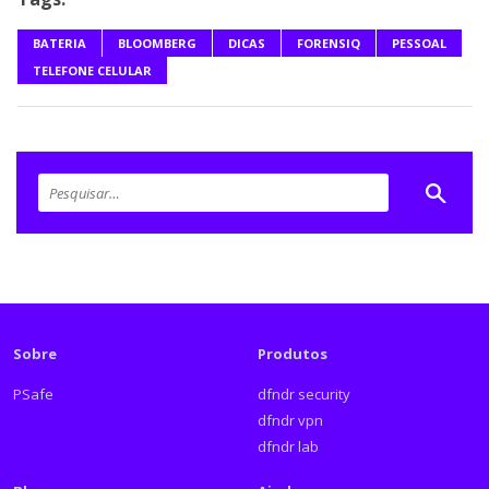
BATERIA
BLOOMBERG
DICAS
FORENSIQ
PESSOAL
TELEFONE CELULAR
Sobre
Produtos
PSafe
dfndr security
dfndr vpn
dfndr lab