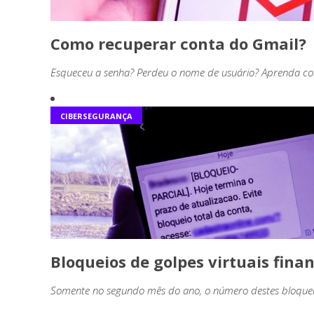
Como recuperar conta do Gmail?
Esqueceu a senha? Perdeu o nome de usuário? Aprenda co
CIBERSEGURANÇA
Bloqueios de golpes virtuais fin
Somente no segundo mês do ano, o número destes bloqueio