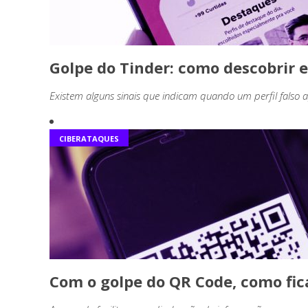
Golpe do Tinder: como descobrir e
Existem alguns sinais que indicam quando um perfil falso 
CIBERATAQUES
Com o golpe do QR Code, como fi