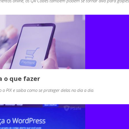
amentos online, os QR Codes também podem se tornar alvo para golpes
a o que fazer
o PIX e saiba como se proteger delas no dia a dia.