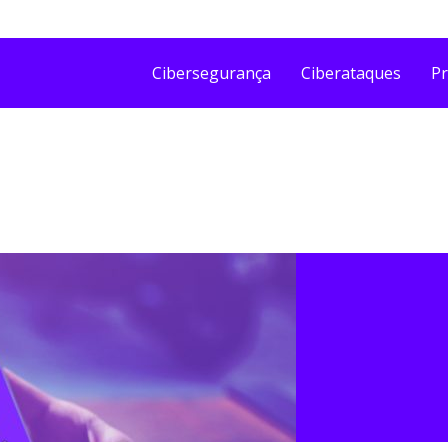
Cibersegurança
Ciberataques
Pr