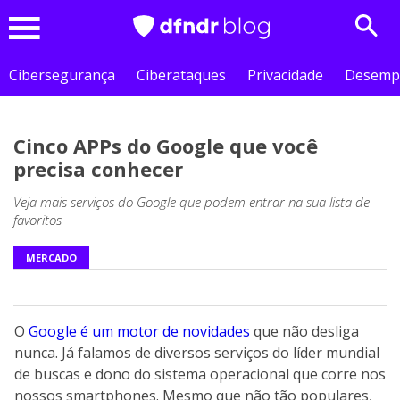
Sear
Menu
Cibersegurança
Ciberataques
Privacidade
Desemp
Cinco APPs do Google que você
precisa conhecer
Veja mais serviços do Google que podem entrar na sua lista de
favoritos
MERCADO
O
Google é um motor de novidades
que não desliga
nunca. Já falamos de diversos serviços do líder mundial
de buscas e dono do sistema operacional que corre nos
nossos smartphones. Mesmo que não tão populares,