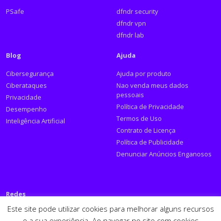
PSafe
dfndr security
dfndr vpn
dfndr lab
Blog
Ajuda
Cibersegurança
Ajuda por produto
Ciberataques
Nao venda meus dados
pessoais
Privacidade
Política de Privacidade
Desempenho
Termos de Uso
Inteligência Artificial
Contrato de Licença
Política de Publicidade
Denunciar Anúncios Enganosos
Redes
Este site pode utilizar cookies para melhorar alguns recursos
Siga a PSafe:
e a sua experiência. Ao navegar no site com cookies