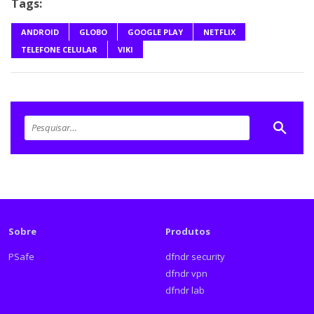
Tags:
ANDROID
GLOBO
GOOGLE PLAY
NETFLIX
TELEFONE CELULAR
VIKI
Sobre
Produtos
PSafe
dfndr security
dfndr vpn
dfndr lab