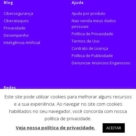
Blog
Ajuda
Cibersegurança
Ajuda por produto
Ciberataques
Nao venda meus dados
pessoais
Privacidade
Política de Privacidade
Desempenho
Termos de Uso
Inteligência Artificial
Contrato de Licença
Política de Publicidade
Denunciar Anúncios Enganosos
Redes
Este site pode utilizar cookies para melhorar alguns recursos
Siga a PSafe:
e a sua experiência. Ao navegar no site com cookies
habilitados no seu navegador, você concorda com nossa
Facebook
Twitter
RSS
Youtube
LinkedIn
política de privacidade.
Español
English
Veja nossa política de privacidade.
ACEITAR
PSafe © 2026