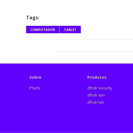
Tags:
COMPUTADOR
TABLET
Sobre
Produtos
PSafe
dfndr security
dfndr vpn
dfndr lab