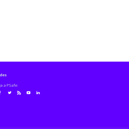
des
ga a PSafe:
cebook
Twitter
RSS
Youtube
LinkedIn