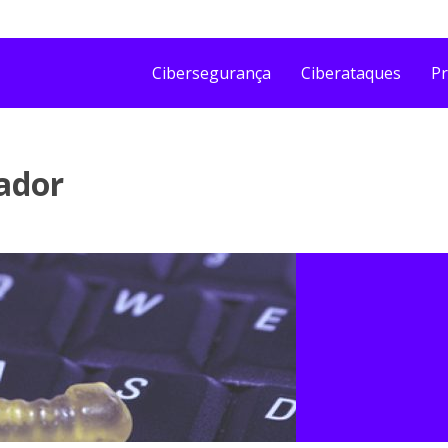
Cibersegurança
Ciberataques
Pr
ador