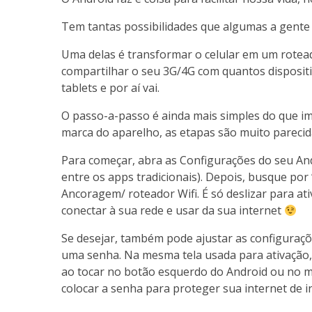
Tem tantas possibilidades que algumas a gente n
Uma delas é transformar o celular em um roteado
compartilhar o seu 3G/4G com quantos disposit
tablets e por aí vai.
O passo-a-passo é ainda mais simples do que i
marca do aparelho, as etapas são muito pareci
Para começar, abra as Configurações do seu An
entre os apps tradicionais). Depois, busque por
Ancoragem/ roteador Wifi. É só deslizar para a
conectar à sua rede e usar da sua internet
Se desejar, também pode ajustar as configuraç
uma senha. Na mesma tela usada para ativação, 
ao tocar no botão esquerdo do Android ou no me
colocar a senha para proteger sua internet de i