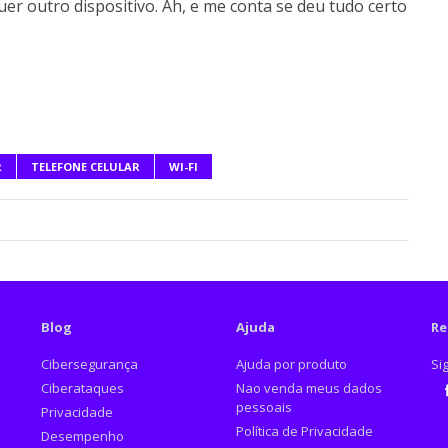
uer outro dispositivo. Ah, e me conta se deu tudo certo
R
TELEFONE CELULAR
WI-FI
Blog
Ajuda
Re
Cibersegurança
Ajuda por produto
Si
Ciberataques
Nao venda meus dados
pessoais
Privacidade
Fa
Política de Privacidade
Desempenho