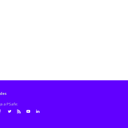
des
ga a PSafe:
cebook
Twitter
RSS
Youtube
LinkedIn