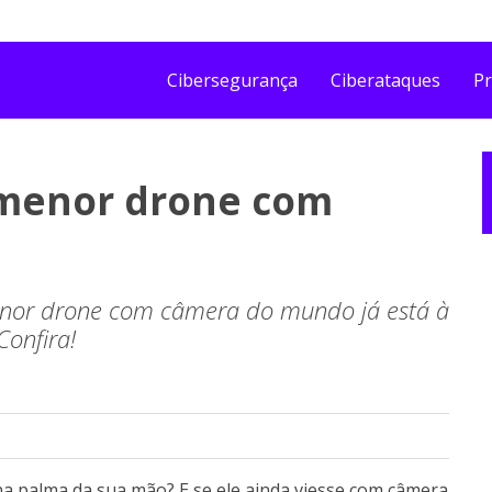
Cibersegurança
Ciberataques
Pr
 menor drone com
nor drone com câmera do mundo já está à
Confira!
a palma da sua mão? E se ele ainda viesse com câmera