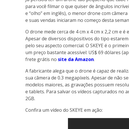
para você filmar o que quiser de ângulos incríve
e “olho” em inglês), o menor drone com câmera
e suas vendas iniciaram no começo desta seman
O drone mede cerca de 4 cm x 4 cm x 2,2 cm e 
Apesar de diversos dispositivos do tipo estar
pelo seu aspecto comercial. O SKEYE é o primei
um preço bastante acessível: US$ 69 dólares (a
frete grátis no
site da Amazon
.
A fabricante alega que o drone é capaz de real
sua câmera de 0.3 megapíxels. Apesar de não s
modelos maiores, as gravações possuem resolu
e tablets. Para salvar os vídeos capturados no 
2GB.
Confira um vídeo do SKEYE em ação: