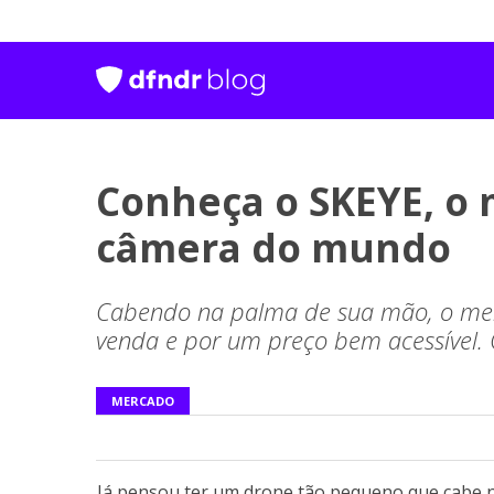
Conheça o SKEYE, o
câmera do mundo
Cabendo na palma de sua mão, o me
venda e por um preço bem acessível. 
MERCADO
Já pensou ter um drone tão pequeno que cabe n