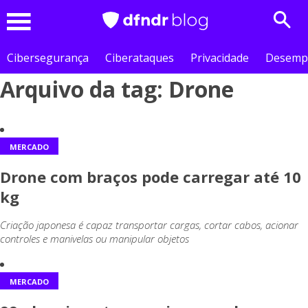
Sear
Menu
Cibersegurança
Ciberataques
Privacidade
Desemp
Arquivo da tag: Drone
MERCADO
Drone com braços pode carregar até 10
kg
Criação japonesa é capaz transportar cargas, cortar cabos, acionar
controles e manivelas ou manipular objetos
MERCADO