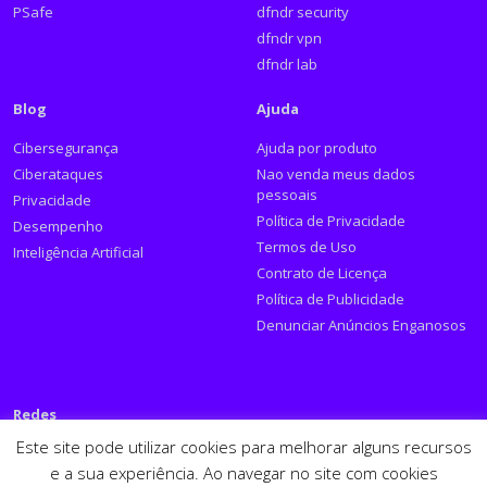
PSafe
dfndr security
dfndr vpn
dfndr lab
Blog
Ajuda
Cibersegurança
Ajuda por produto
Ciberataques
Nao venda meus dados
pessoais
Privacidade
Política de Privacidade
Desempenho
Termos de Uso
Inteligência Artificial
Contrato de Licença
Política de Publicidade
Denunciar Anúncios Enganosos
Redes
Este site pode utilizar cookies para melhorar alguns recursos
Siga a PSafe:
e a sua experiência. Ao navegar no site com cookies