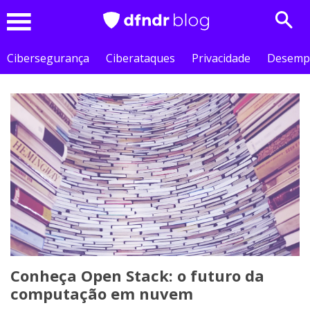
Sear
Menu
Cibersegurança
Ciberataques
Privacidade
Desemp
Conheça Open Stack: o futuro da
computação em nuvem