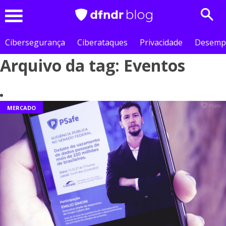
Sear
Menu
Cibersegurança
Ciberataques
Privacidade
Desemp
Arquivo da tag: Eventos
MERCADO