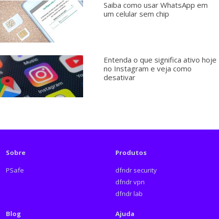
Saiba como usar WhatsApp em
um celular sem chip
Entenda o que significa ativo hoje
no Instagram e veja como
desativar
Sobre
Produtos
PSafe
dfndr security
dfndr vpn
dfndr lab
Blog
Ajuda