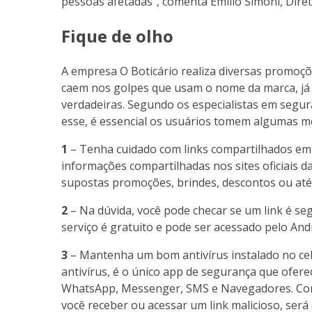
pessoas afetadas”, comenta Emilio Simoni, Dire
Fique de olho
A empresa O Boticário realiza diversas promoçõe
caem nos golpes que usam o nome da marca, já
verdadeiras. Segundo os especialistas em segur
esse, é essencial os usuários tomem algumas m
1
– Tenha cuidado com links compartilhados em
informações compartilhadas nos sites oficiais 
supostas promoções, brindes, descontos ou at
2
– Na dúvida, você pode checar se um link é s
serviço é gratuito e pode ser acessado pelo An
3
– Mantenha um bom antivírus instalado no cel
antivírus, é o único app de segurança que ofer
WhatsApp, Messenger, SMS e Navegadores. Co
você receber ou acessar um link malicioso, será