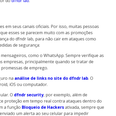
tor do
dfndr lab
.
s em seus canais oficiais. Por isso, muitas pessoas
 que esses se parecem muito com as promoções
ança do dfndr lab, para não cair em ataques como
edidas de segurança:
 mensageiros, como o WhatsApp. Sempre verifique as
das empresas, principalmente quando se tratar de
é promessas de emprego.
eguro na
análise de links no site do dfndr lab
. O
droid, iOS ou computador.
ular. O
dfndr security
, por exemplo, além de
ece proteção em tempo real contra ataques dentro do
m a função
Bloqueio de Hackers
ativada, sempre que
 enviado um alerta ao seu celular para impedir