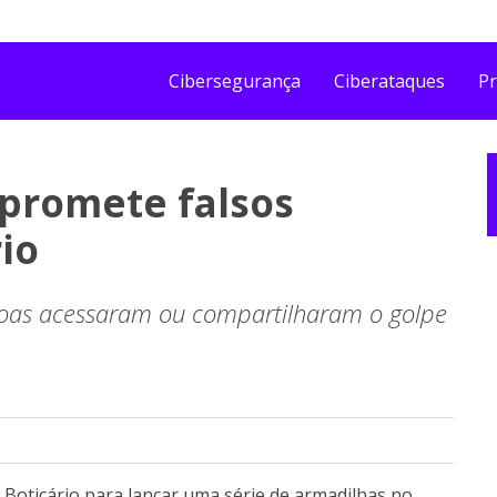
Cibersegurança
Ciberataques
Pr
promete falsos
io
soas acessaram ou compartilharam o golpe
Boticário para lançar uma série de armadilhas no