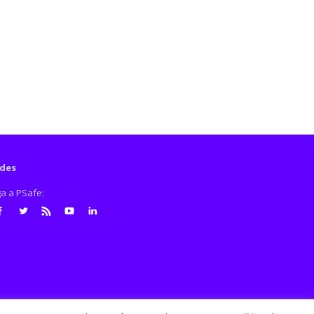
des
ga a PSafe:
cebook
Twitter
RSS
Youtube
LinkedIn