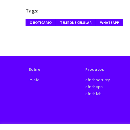
Tags:
O BOTICÁRIO
TELEFONE CELULAR
WHATSAPP
Sobre
Produtos
PSafe
dfndr security
dfndr vpn
dfndr lab