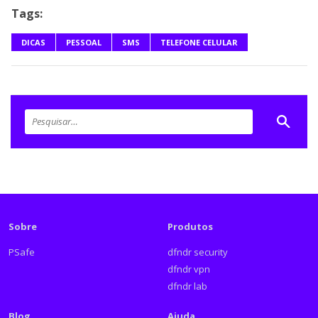
Tags:
DICAS
PESSOAL
SMS
TELEFONE CELULAR
Sobre
Produtos
PSafe
dfndr security
dfndr vpn
dfndr lab
Blog
Ajuda