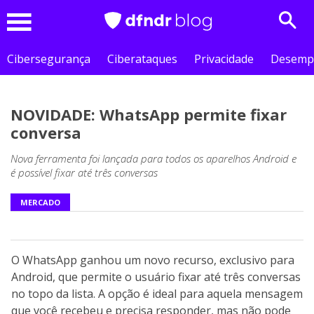
Sear
Menu
Cibersegurança
Ciberataques
Privacidade
Desemp
NOVIDADE: WhatsApp permite fixar
conversa
Nova ferramenta foi lançada para todos os aparelhos Android e
é possível fixar até três conversas
MERCADO
O WhatsApp ganhou um novo recurso, exclusivo para
Android, que permite o usuário fixar até três conversas
no topo da lista. A opção é ideal para aquela mensagem
que você recebeu e precisa responder, mas não pode