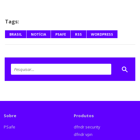
Tags:
BRASIL
NOTÍCIA
PSAFE
RSS
WORDPRESS
Sobre
Produtos
PSafe
dfndr security
dfndr vpn