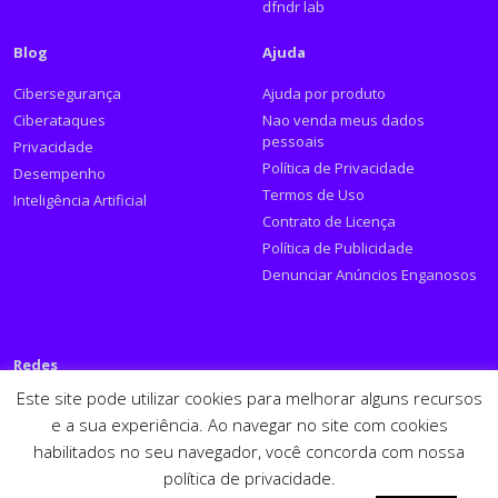
dfndr lab
Blog
Ajuda
Cibersegurança
Ajuda por produto
Ciberataques
Nao venda meus dados
pessoais
Privacidade
Política de Privacidade
Desempenho
Termos de Uso
Inteligência Artificial
Contrato de Licença
Política de Publicidade
Denunciar Anúncios Enganosos
Redes
Este site pode utilizar cookies para melhorar alguns recursos
Siga a PSafe:
e a sua experiência. Ao navegar no site com cookies
habilitados no seu navegador, você concorda com nossa
Facebook
Twitter
RSS
Youtube
LinkedIn
política de privacidade.
Español
English