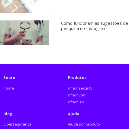
Como funcionam as sugestões de
pesquisa no Instagram
Sobre
Produtos
PSafe
dfndr security
dfndr vpn
dfndr lab
Blog
Ajuda
Cibersegurança
Ajuda por produto