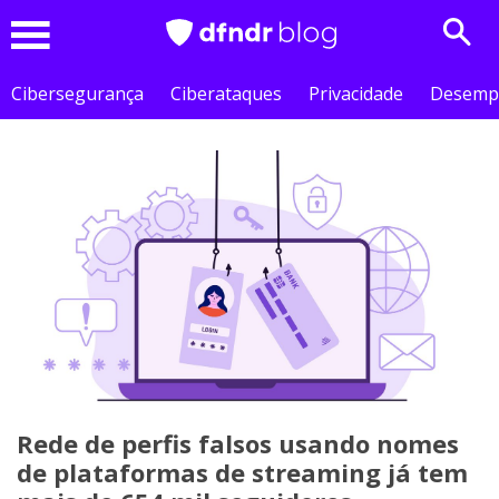
Sear
Menu
Cibersegurança
Ciberataques
Privacidade
Desemp
Rede de perfis falsos usando nomes
de plataformas de streaming já tem