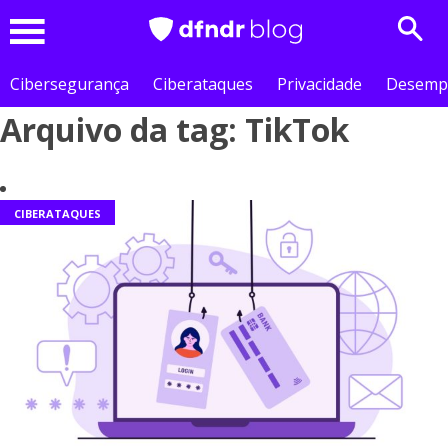
Sear
Menu
Cibersegurança
Ciberataques
Privacidade
Desemp
Arquivo da tag: TikTok
CIBERATAQUES