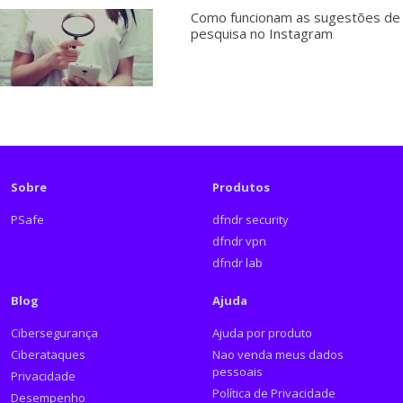
Como funcionam as sugestões de
pesquisa no Instagram
Sobre
Produtos
PSafe
dfndr security
dfndr vpn
dfndr lab
Blog
Ajuda
Cibersegurança
Ajuda por produto
Ciberataques
Nao venda meus dados
pessoais
Privacidade
Política de Privacidade
Desempenho