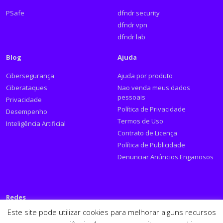
PSafe
dfndr security
dfndr vpn
dfndr lab
Blog
Ajuda
Cibersegurança
Ajuda por produto
Ciberataques
Nao venda meus dados
pessoais
Privacidade
Política de Privacidade
Desempenho
Termos de Uso
Inteligência Artificial
Contrato de Licença
Política de Publicidade
Denunciar Anúncios Enganosos
Redes
Este site pode utilizar cookies para melhorar alguns recursos
Siga a PSafe: