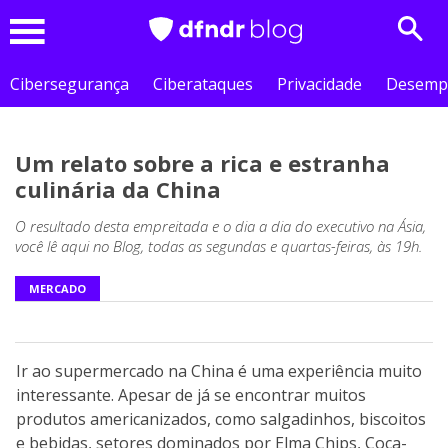
Sear
Menu
Cibersegurança
Ciberataques
Privacidade
Desemp
Um relato sobre a rica e estranha
culinária da China
O resultado desta empreitada e o dia a dia do executivo na Ásia,
você lê aqui no Blog, todas as segundas e quartas-feiras, às 19h.
MERCADO
Ir ao supermercado na China é uma experiência muito
interessante. Apesar de já se encontrar muitos
produtos americanizados, como salgadinhos, biscoitos
e bebidas, setores dominados por Elma Chips, Coca-