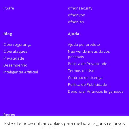
PSafe
dfndr security
dfndr vpn
dfndr lab
Blog
Ajuda
Cibersegurança
Ajuda por produto
Ciberataques
Nao venda meus dados
pessoais
Privacidade
Política de Privacidade
Desempenho
Termos de Uso
Inteligência Artificial
Contrato de Licença
Política de Publicidade
Denunciar Anúncios Enganosos
Redes
Este site pode utilizar cookies para melhorar alguns recursos
Siga a PSafe: