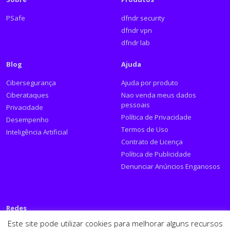
PSafe
dfndr security
dfndr vpn
dfndr lab
Blog
Ajuda
Cibersegurança
Ajuda por produto
Ciberataques
Nao venda meus dados
pessoais
Privacidade
Política de Privacidade
Desempenho
Termos de Uso
Inteligência Artificial
Contrato de Licença
Política de Publicidade
Denunciar Anúncios Enganosos
Redes
Este site pode utilizar cookies para melhorar alguns recursos
Siga a PSafe: