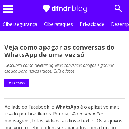
Sear
Menu
Cibersegurança
Ciberataques
Privacidade
Desemp
Veja como apagar as conversas do
WhatsApp de uma vez só
Descubra como deletar aquelas conversas antigas e ganhar
espaço para novos vídeos, GIFs e fotos
MERCADO
Ao lado do Facebook, o
WhatsApp
é o aplicativo mais
usado por brasileiros. Por dia, são
muuuuuitas
mensagens, fotos, vídeos, áudios e textos. Os arquivos
que você recebe podem ser apagados com a função