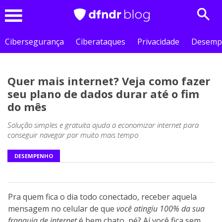
Sear
Menu
Cibersegurança
Ciberataques
Privacidade
Desemp
Quer mais internet? Veja como fazer
seu plano de dados durar até o fim
do mês
Solução simples e gratuita ajuda a economizar internet para
conseguir navegar por muito mais tempo
DESEMPENHO
Pra quem fica o dia todo conectado, receber aquela
mensagem no celular de que
você atingiu 100% da sua
franquia de internet
é bem chato, né? Aí você fica sem