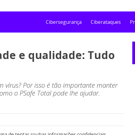
Cibersegurança
Ciberataques
Pr
ade e qualidade: Tudo
vírus? Por isso é tão importante manter
como o PSafe Total pode lhe ajudar.
ma de tentar roubar informações confidenciais