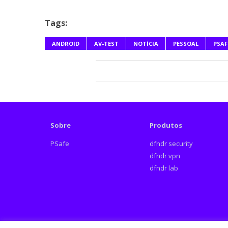
Tags:
ANDROID
AV-TEST
NOTÍCIA
PESSOAL
PSAF
Sobre
Produtos
PSafe
dfndr security
dfndr vpn
dfndr lab