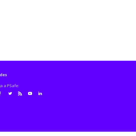
des
ga a PSafe:
cebook
Twitter
RSS
Youtube
LinkedIn