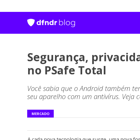
Segurança, privacid
no PSafe Total
Você sabia que o Android também tem 
seu aparelho com um antivírus. Veja 
MERCADO
A cada nova tecnologia que surge, uma nova for