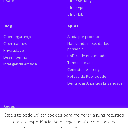
PSafe
dfndr security
dfndr vpn
dfndr lab
Blog
Ajuda
Cibersegurança
Ajuda por produto
Ciberataques
Nao venda meus dados
pessoais
Privacidade
Política de Privacidade
Desempenho
Termos de Uso
Inteligência Artificial
Contrato de Licença
Política de Publicidade
Denunciar Anúncios Enganosos
Redes
Este site pode utilizar cookies para melhorar alguns recursos
Siga a PSafe:
e a sua experiência. Ao navegar no site com cookies