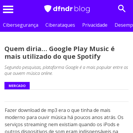
Sear
Menu
Cibersegurança
Ciberataques
Privacidade
Desemp
Quem diria… Google Play Music é
mais utilizado do que Spotify
Segundo pesquisas, plataforma Google é a mais popular entre os
que ouvem música online.
MERCADO
Fazer download de mp3 era o que tinha de mais
moderno para ouvir música há poucos anos atrás. Os
serviços streaming nem existiam quando os iPods e
outros dispositivos de som eram indispensáveis na