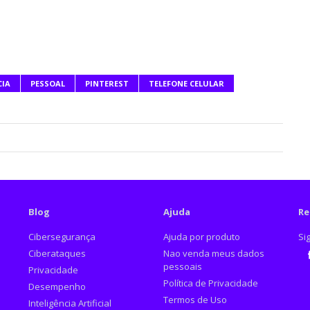
CIA
PESSOAL
PINTEREST
TELEFONE CELULAR
Blog
Ajuda
Re
Cibersegurança
Ajuda por produto
Si
Ciberataques
Nao venda meus dados
pessoais
Privacidade
Fa
Política de Privacidade
Desempenho
Termos de Uso
Inteligência Artificial