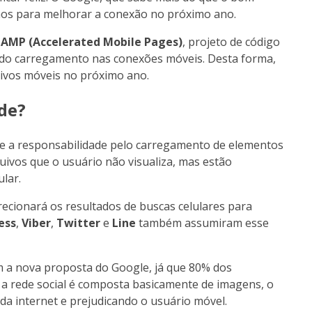
nos para melhorar a conexão no próximo ano.
r
AMP (Accelerated Mobile Pages)
, projeto de código
e do carregamento nas conexões móveis. Desta forma,
tivos móveis no próximo ano.
de?
que a responsabilidade pelo carregamento de elementos
rquivos que o usuário não visualiza, mas estão
lar.
recionará os resultados de buscas celulares para
ess
,
Viber
,
Twitter
e
Line
também assumiram esse
m a nova proposta do Google, já que 80% dos
a rede social é composta basicamente de imagens, o
 internet e prejudicando o usuário móvel.