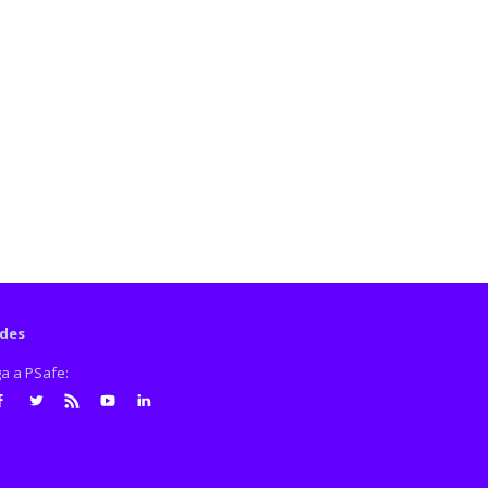
des
ga a PSafe:
cebook
Twitter
RSS
Youtube
LinkedIn