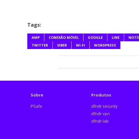
Tags:
AMP
CONEXÃO MÓVEL
GOOGLE
LINE
NOTÍ
TWITTER
VIBER
WI-FI
WORDPRESS
Sobre
Produtos
PSafe
dfndr security
dfndr vpn
dfndr lab