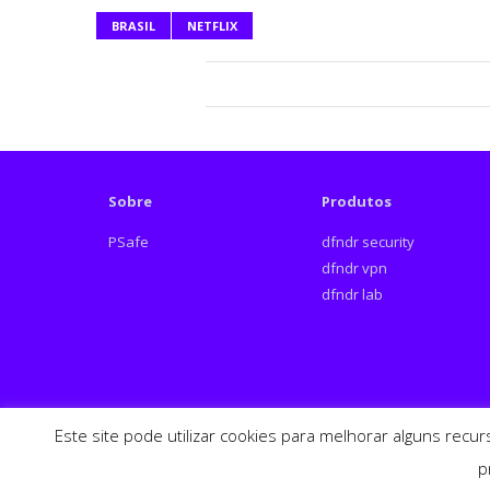
BRASIL
NETFLIX
Sobre
Produtos
PSafe
dfndr security
dfndr vpn
dfndr lab
Este site pode utilizar cookies para melhorar alguns recu
Español
English
p