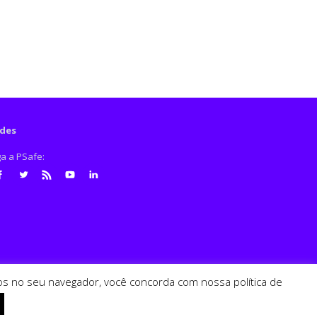
des
ga a PSafe:
cebook
Twitter
RSS
Youtube
LinkedIn
ados no seu navegador, você concorda com nossa política de
PSafe © 2026