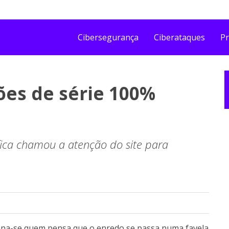
Cibersegurança
Ciberataques
Pr
ções de série 100%
ífica chamou a atenção do site para
ngana-se quem pensa que o enredo se passa numa favela