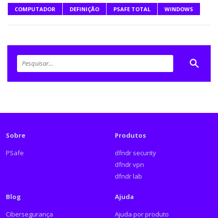
COMPUTADOR
DEFINIÇÃO
PSAFE TOTAL
WINDOWS
Sobre
Produtos
PSafe
dfndr security
dfndr vpn
dfndr lab
Blog
Ajuda
Cibersegurança
Ajuda por produto