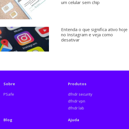
um celular sem chip
Entenda o que significa ativo hoje
no Instagram e veja como
desativar
Sobre
Produtos
PSafe
dfndr security
dfndr vpn
dfndr lab
Blog
Ajuda