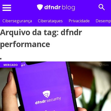
Sear
Menu
Cibersegurança
Ciberataques
Privacidade
Desemp
Arquivo da tag: dfndr
performance
MERCADO