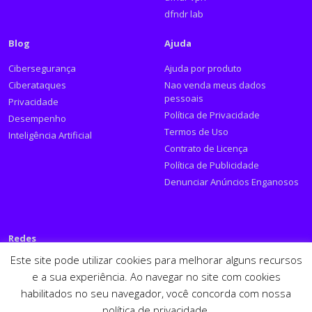
dfndr lab
Blog
Ajuda
Cibersegurança
Ajuda por produto
Ciberataques
Nao venda meus dados
pessoais
Privacidade
Política de Privacidade
Desempenho
Termos de Uso
Inteligência Artificial
Contrato de Licença
Política de Publicidade
Denunciar Anúncios Enganosos
Redes
Este site pode utilizar cookies para melhorar alguns recursos
Siga a PSafe:
e a sua experiência. Ao navegar no site com cookies
habilitados no seu navegador, você concorda com nossa
Facebook
Twitter
RSS
Youtube
LinkedIn
política de privacidade.