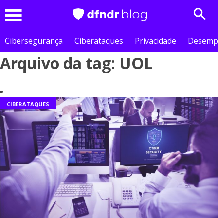
Sear
Menu
Cibersegurança
Ciberataques
Privacidade
Desemp
Arquivo da tag: UOL
CIBERATAQUES