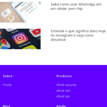
Saiba como usar WhatsApp em
um celular sem chip
Entenda o que significa ativo hoje
no Instagram e veja como
desativar
Sobre
Produtos
PSafe
dfndr security
dfndr vpn
dfndr lab
Blog
Ajuda