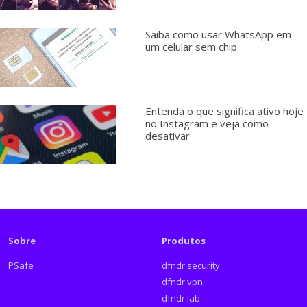
Saiba como usar WhatsApp em
um celular sem chip
Entenda o que significa ativo hoje
no Instagram e veja como
desativar
Sobre
Produtos
PSafe
dfndr security
dfndr vpn
dfndr lab