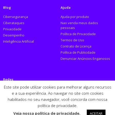
Blog
Ajuda
Cibersegurança
Ajuda por produto
Ciberataques
Nao venda meus dados
pessoais
Privacidade
Política de Privacidade
Desempenho
Termos de Uso
Inteligência Artificial
Contrato de Licença
Política de Publicidade
Denunciar Anúncios Enganosos
Redes
Este site pode utilizar cookies para melhorar alguns recursos
Siga a PSafe:
e a sua experiência. Ao navegar no site com cookies
habilitados no seu navegador, você concorda com nossa
Facebook
Twitter
RSS
Youtube
LinkedIn
política de privacidade.
Español
English
Veja nossa política de privacidade.
ACEITAR
PSafe © 2026