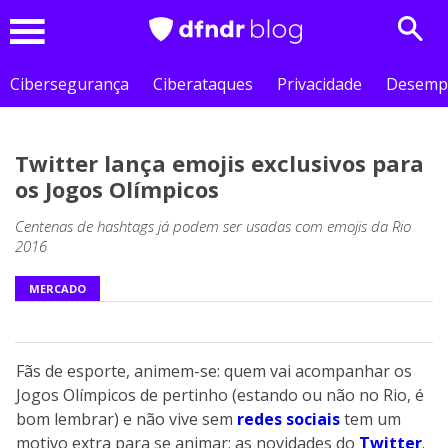
Sear
Menu
Cibersegurança
Ciberataques
Privacidade
Desemp
Twitter lança emojis exclusivos para
os Jogos Olímpicos
Centenas de hashtags já podem ser usadas com emojis da Rio
2016
MERCADO
Fãs de esporte, animem-se: quem vai acompanhar os
Jogos Olímpicos
de pertinho (estando ou não no Rio, é
bom lembrar) e não vive sem
redes sociais
tem um
motivo extra para se animar: as novidades do
Twitter
.