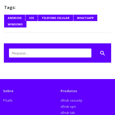
Tags:
ANDROID
IOS
TELEFONE CELULAR
WHATSAPP
WINDOWS
Sobre
Produtos
PSafe
dfndr security
dfndr vpn
dfndr lab