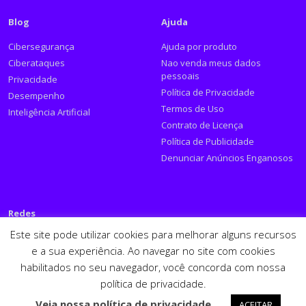
Blog
Ajuda
Cibersegurança
Ajuda por produto
Ciberataques
Nao venda meus dados
pessoais
Privacidade
Política de Privacidade
Desempenho
Termos de Uso
Inteligência Artificial
Contrato de Licença
Política de Publicidade
Denunciar Anúncios Enganosos
Redes
Este site pode utilizar cookies para melhorar alguns recursos
Siga a PSafe:
e a sua experiência. Ao navegar no site com cookies
habilitados no seu navegador, você concorda com nossa
Facebook
Twitter
RSS
Youtube
LinkedIn
política de privacidade.
Español
English
Veja nossa política de privacidade.
ACEITAR