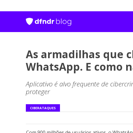
As armadilhas que 
WhatsApp. E como nã
Aplicativo é alvo frequente de cibercr
proteger
CIBERATAQUES
Com 900 milhões de usuários ativos, o WhatsAp