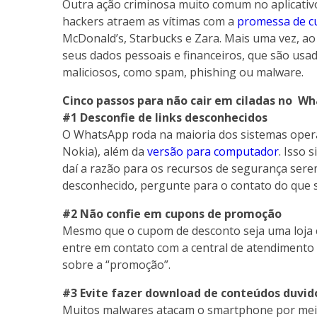
Outra ação criminosa muito comum no aplicativo
hackers atraem as vítimas com a
promessa de c
McDonald’s, Starbucks e Zara. Mais uma vez, ao c
seus dados pessoais e financeiros, que são usa
maliciosos, como spam, phishing ou malware.
Cinco passos para não cair em ciladas no W
#1 Desconfie de links desconhecidos
O WhatsApp roda na maioria dos sistemas opera
Nokia), além da
versão para computador
. Isso 
daí a razão para os recursos de segurança serem
desconhecido, pergunte para o contato do que se 
#2 Não confie em cupons de promoção
Mesmo que o cupom de desconto seja uma loja co
entre em contato com a central de atendiment
sobre a “promoção”.
#3 Evite fazer download de conteúdos duvid
Muitos malwares atacam o smartphone por meio 