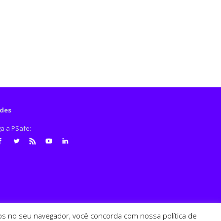
des
ga a PSafe:
cebook
Twitter
RSS
Youtube
LinkedIn
ados no seu navegador, você concorda com nossa política de