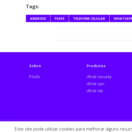
Tags:
ANDROID
PSAFE
TELEFONE CELULAR
WHATSAP
Sobre
Produtos
PSafe
dfndr security
dfndr vpn
dfndr lab
Este site pode utilizar cookies para melhorar alguns recu