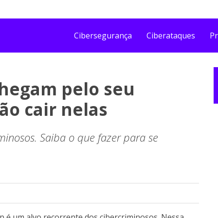
Cibersegurança
Ciberataques
Pr
chegam pelo seu
o cair nelas
iminosos. Saiba o que fazer para se
p é um alvo recorrente dos cibercriminosos. Nessa