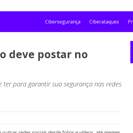
Cibersegurança
Ciberataques
Pr
ão deve postar no
 ter para garantir sua segurança nas redes
 outras redes sociais desde fotos e vídeos, até memes,