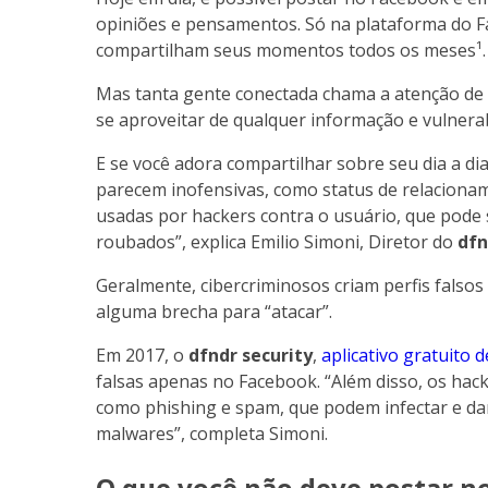
opiniões e pensamentos. Só na plataforma do Fa
compartilham seus momentos todos os meses¹.
Mas tanta gente conectada chama a atenção de
se aproveitar de qualquer informação e vulnerab
E se você adora compartilhar sobre seu dia a dia 
parecem inofensivas, como status de relacionam
usadas por hackers contra o usuário, que pode 
roubados”, explica Emilio Simoni, Diretor do
dfn
Geralmente, cibercriminosos criam perfis fals
alguma brecha para “atacar”.
Em 2017, o
dfndr security
,
aplicativo gratuito 
falsas apenas no Facebook. “Além disso, os hack
como phishing e spam, que podem infectar e dan
malwares”, completa Simoni.
O que você não deve postar n