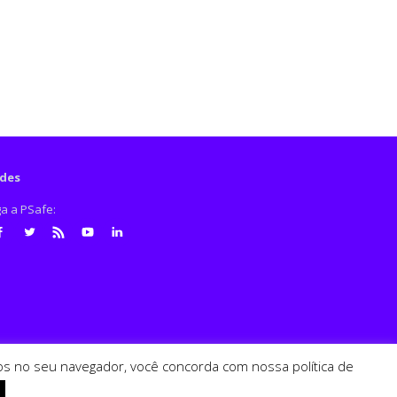
des
ga a PSafe:
cebook
Twitter
RSS
Youtube
LinkedIn
ados no seu navegador, você concorda com nossa política de
PSafe © 2026