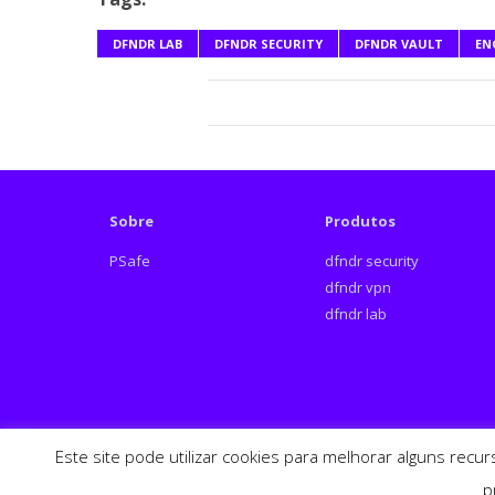
DFNDR LAB
DFNDR SECURITY
DFNDR VAULT
EN
Sobre
Produtos
PSafe
dfndr security
dfndr vpn
dfndr lab
Este site pode utilizar cookies para melhorar alguns recu
p
Español
English