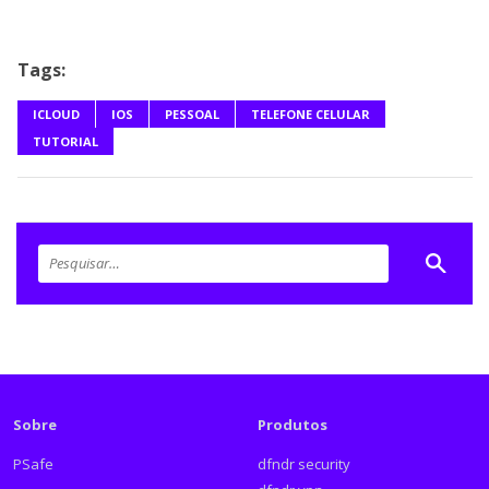
Tags:
ICLOUD
IOS
PESSOAL
TELEFONE CELULAR
TUTORIAL
Sobre
Produtos
PSafe
dfndr security