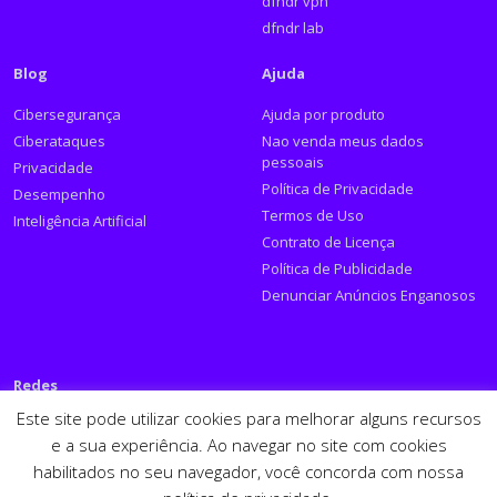
dfndr vpn
dfndr lab
Blog
Ajuda
Cibersegurança
Ajuda por produto
Ciberataques
Nao venda meus dados
pessoais
Privacidade
Política de Privacidade
Desempenho
Termos de Uso
Inteligência Artificial
Contrato de Licença
Política de Publicidade
Denunciar Anúncios Enganosos
Redes
Este site pode utilizar cookies para melhorar alguns recursos
Siga a PSafe:
e a sua experiência. Ao navegar no site com cookies
habilitados no seu navegador, você concorda com nossa
Facebook
Twitter
RSS
Youtube
LinkedIn