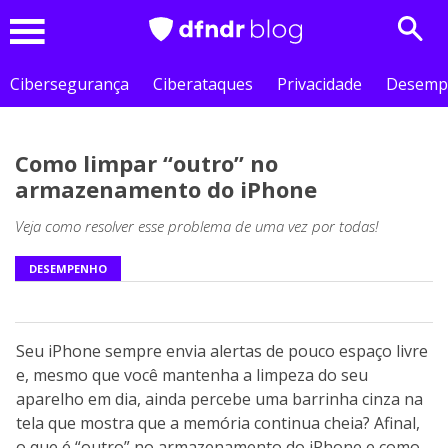
Sear
Menu
Cibersegurança
Ciberataques
Privacidade
Desemp
Como limpar “outro” no
armazenamento do iPhone
Veja como resolver esse problema de uma vez por todas!
DESEMPENHO
Seu iPhone sempre envia alertas de pouco espaço livre
e, mesmo que você mantenha a limpeza do seu
aparelho em dia, ainda percebe uma barrinha cinza na
tela que mostra que a memória continua cheia? Afinal,
o que é “outro” no armazenamento do iPhone e como