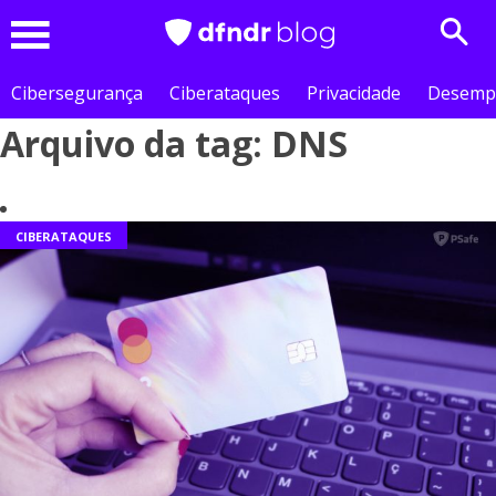
Sear
Menu
Cibersegurança
Ciberataques
Privacidade
Desemp
Arquivo da tag: DNS
CIBERATAQUES