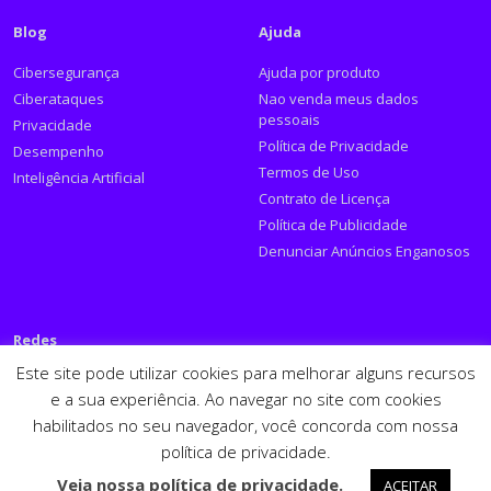
Blog
Ajuda
Cibersegurança
Ajuda por produto
Ciberataques
Nao venda meus dados
pessoais
Privacidade
Política de Privacidade
Desempenho
Termos de Uso
Inteligência Artificial
Contrato de Licença
Política de Publicidade
Denunciar Anúncios Enganosos
Redes
Este site pode utilizar cookies para melhorar alguns recursos
Siga a PSafe:
e a sua experiência. Ao navegar no site com cookies
habilitados no seu navegador, você concorda com nossa
Facebook
Twitter
RSS
Youtube
LinkedIn
política de privacidade.
Español
English
Veja nossa política de privacidade.
ACEITAR
PSafe © 2026