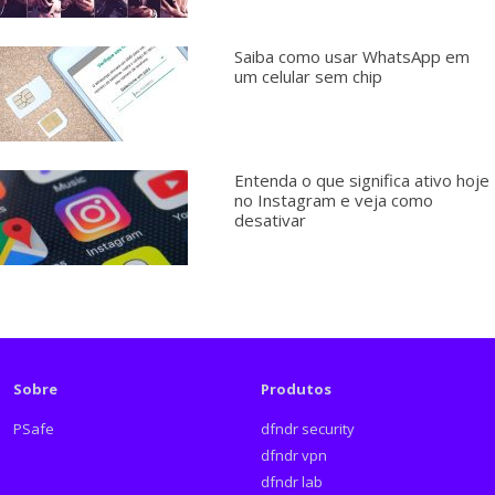
Saiba como usar WhatsApp em
um celular sem chip
Entenda o que significa ativo hoje
no Instagram e veja como
desativar
Sobre
Produtos
PSafe
dfndr security
dfndr vpn
dfndr lab