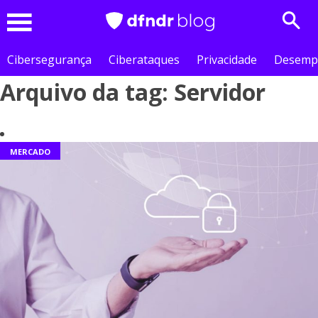
Sear
Menu
Cibersegurança
Ciberataques
Privacidade
Desemp
Arquivo da tag: Servidor
MERCADO