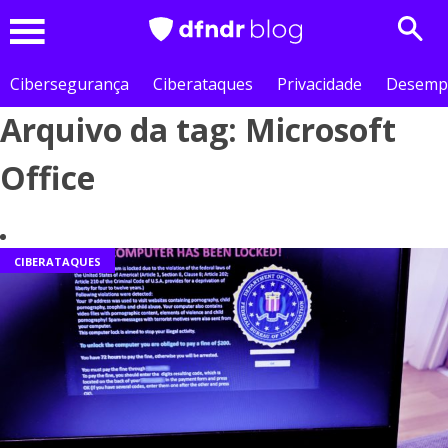
Sear
Menu
Cibersegurança
Ciberataques
Privacidade
Desemp
Arquivo da tag: Microsoft
Office
CIBERATAQUES