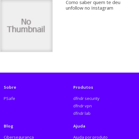
Como saber quem te deu
unfollow no Instagram
Sobre
Produtos
PSafe
dfndr security
dfndr vpn
dfndr lab
Blog
Ajuda
Cibersegurança
Ajuda por produto