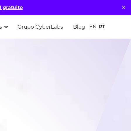
×
 gratuito
.
s
Grupo CyberLabs
Blog
EN
PT