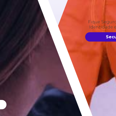
Fique Segur
Identidade 
Secu