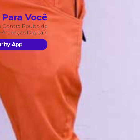
Para Você
o Contra Roubo de
e Ameaças Digitais
rity App