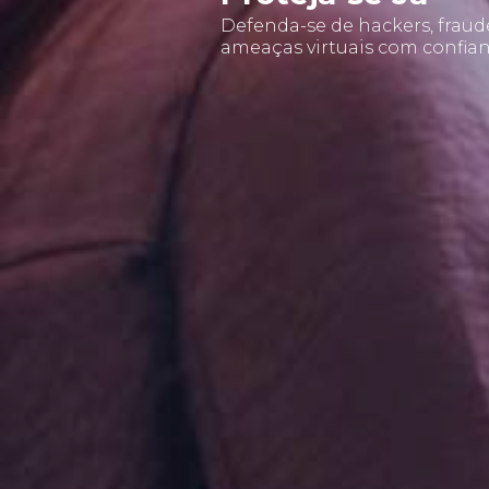
Defenda-se de hackers, fraud
ameaças virtuais com confian