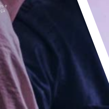
es e
ça.