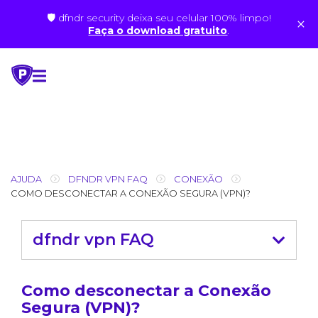
🛡 dfndr security deixa seu celular 100% limpo!
×
Faça o download gratuito
.
Skip
to
content
AJUDA
DFNDR VPN FAQ
CONEXÃO
COMO DESCONECTAR A CONEXÃO SEGURA (VPN)?
dfndr vpn FAQ
Como desconectar a Conexão
Segura (VPN)?