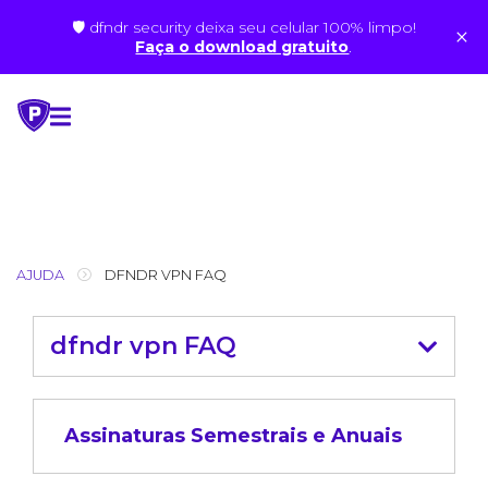
🛡 dfndr security deixa seu celular 100% limpo!
×
Faça o download gratuito
.
Skip
to
content
AJUDA
DFNDR VPN FAQ
dfndr vpn FAQ
Assinaturas Semestrais e Anuais