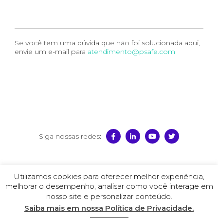
Se você tem uma dúvida que não foi solucionada aqui,
envie um e-mail para
atendimento@psafe.com
Siga nossas redes:
© 2026 PSafe
Utilizamos cookies para oferecer melhor experiência,
Termos de Uso
–
Política de Privacidade
–
Contrato de
melhorar o desempenho, analisar como você interage em
Licença
–
Política de Publicidade
nosso site e personalizar conteúdo.
Saiba mais em nossa Política de Privacidade.