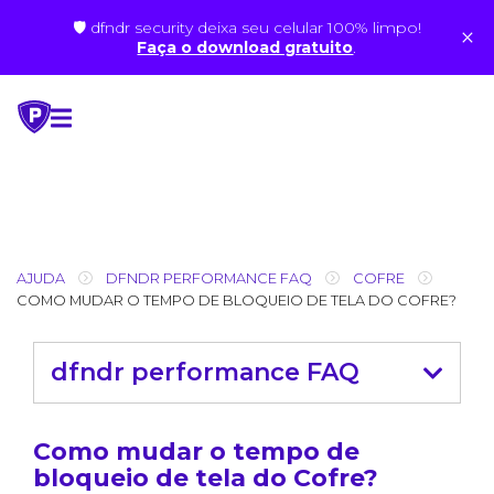
🛡 dfndr security deixa seu celular 100% limpo!
×
Faça o download gratuito
.
Skip
to
content
AJUDA
DFNDR PERFORMANCE FAQ
COFRE
COMO MUDAR O TEMPO DE BLOQUEIO DE TELA DO COFRE?
dfndr performance FAQ
Como mudar o tempo de
bloqueio de tela do Cofre?