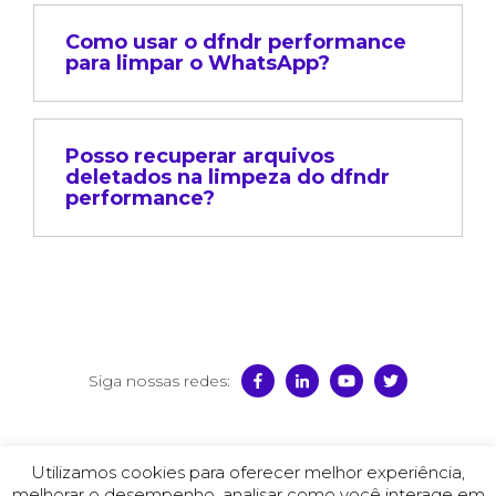
Como usar o dfndr performance
para limpar o WhatsApp?
Posso recuperar arquivos
deletados na limpeza do dfndr
performance?
Siga nossas redes:
© 2025 PSafe
Utilizamos cookies para oferecer melhor experiência,
Termos de Uso
–
Política de Privacidade
–
Contrato de
melhorar o desempenho, analisar como você interage em