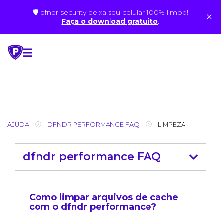
🛡 dfndr security deixa seu celular 100% limpo!
×
Faça o download gratuito
.
Skip
to
content
AJUDA
DFNDR PERFORMANCE FAQ
LIMPEZA
dfndr performance FAQ
Como limpar arquivos de cache
com o dfndr performance?