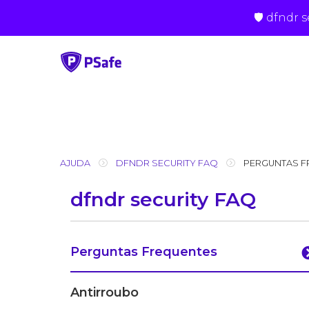
🛡 dfndr 
Skip
to
content
AJUDA
DFNDR SECURITY FAQ
PERGUNTAS F
dfndr security FAQ
Perguntas Frequentes
Antirroubo