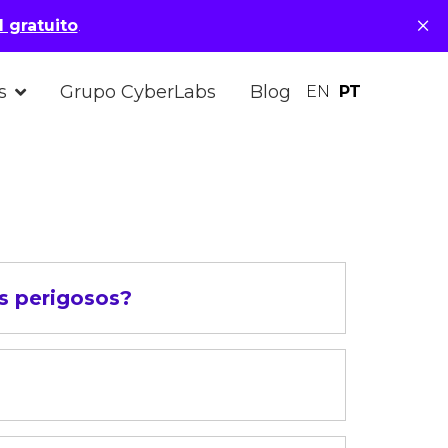
×
 gratuito
.
s
Grupo CyberLabs
Blog
EN
PT
ks perigosos?