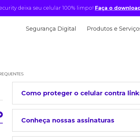
security deixa seu celular 100% limpo!
Faça o download
Segurança Digital
Produtos e Serviço
REQUENTES
Como proteger o celular contra lin
Conheça nossas assinaturas