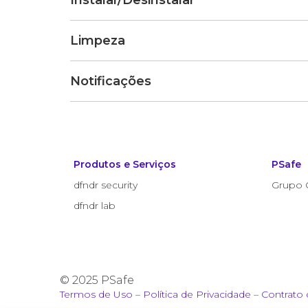
Instalar/Desinstalar
Limpeza
Notificações
Produtos e Serviços
PSafe
dfndr security
Grupo 
dfndr lab
© 2025 PSafe
Termos de Uso
–
Política de Privacidade
–
Contrato 