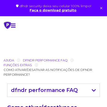
🛡 dfndr security deixa seu celular 100% limpo!
×
Faça o download gratuito
.
Skip
to
content
AJUDA
DFNDR PERFORMANCE FAQ
FUNÇÕES EXTRAS
COMO ATIVAR/DESATIVAR AS NOTIFICAÇÕES DE DFNDR
PERFORMANCE?
dfndr performance FAQ