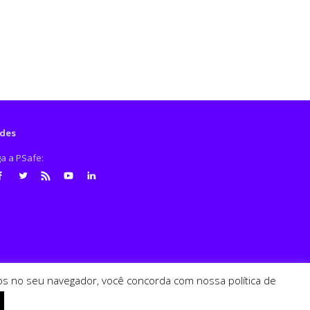
des
ga a PSafe:
cebook
Twitter
RSS
Youtube
LinkedIn
ados no seu navegador, você concorda com nossa política de
PSafe © 2026