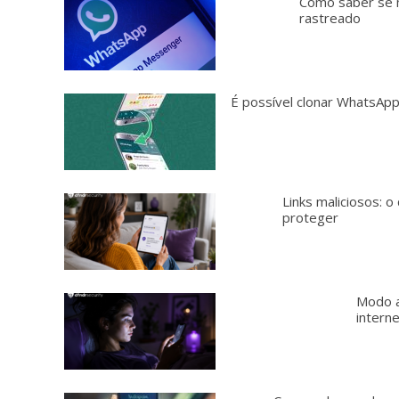
Como saber se
rastreado
É possível clonar WhatsAp
Links maliciosos: 
proteger
Modo a
intern