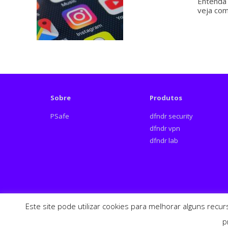
Entenda 
veja com
Sobre
Produtos
PSafe
dfndr security
dfndr vpn
dfndr lab
Este site pode utilizar cookies para melhorar alguns recu
p
Español
English