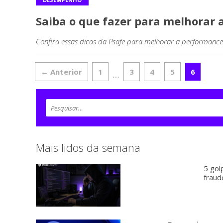
Saiba o que fazer para melhorar
Confira essas dicas da Psafe para melhorar a performan
← Anterior
1
3
4
5
6
…
Mais lidos da semana
5 gol
fraud