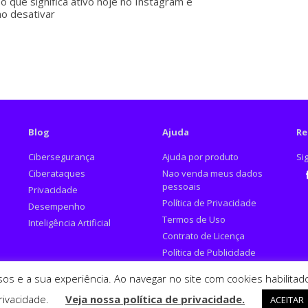
o que significa ativo hoje no Instagram e
o desativar
Blog
Ajuda
Re
Cibersegurança
Ajuda por produto
Si
Ciberataques
Nao venda meus dados
pessoais
Privacidade
Fa
Política de Privacidade
Desempenho
Termos de Uso
Inteligência Artificial
Contrato de Licença
Política de Publicidade
Denunciar Anúncios
rsos e a sua experiência. Ao navegar no site com cookies habilit
Enganosos
rivacidade.
Veja nossa política de privacidade.
ACEITAR