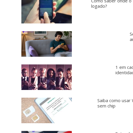
Como saber onde o 
logado?
S
a
1 em cad
identida
Saiba como usar
sem chip