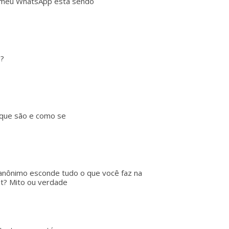
 meu WhatsApp está sendo
p?
o que são e como se
nônimo esconde tudo o que você faz na
et? Mito ou verdade